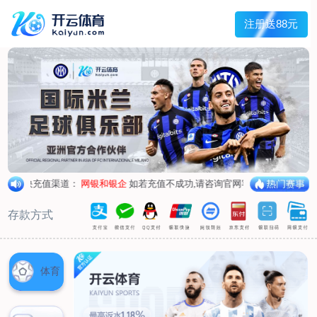
首页
关于我们
企业概况
荣誉资质
合作伙伴
产品中心
烤箱纸
蜡纸
防油纸
蛋糕杯纸
糖果包装纸
汉堡包装纸
蒸笼纸
包肉纸
吸油纸
新闻展示
公司新闻
行业资讯