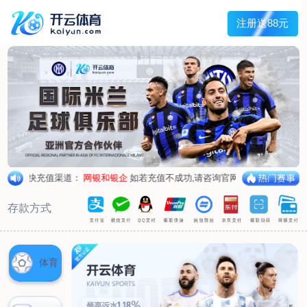
首页
关于我们
企业概况
荣誉资质
合作伙伴
产品中心
烤箱纸
蜡纸
防油纸
蛋糕杯纸
糖果包装纸
汉堡包装纸
蒸笼纸
包肉纸
吸油纸
新闻展示
公司新闻
行业资讯