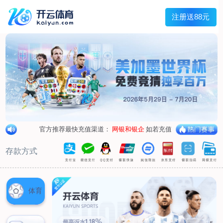
首页
关于我们
企业概况
荣誉资质
合作伙伴
产品中心
烤箱纸
蜡纸
防油纸
蛋糕杯纸
糖果包装纸
汉堡包装纸
蒸笼纸
包肉纸
吸油纸
新闻展示
公司新闻
行业资讯