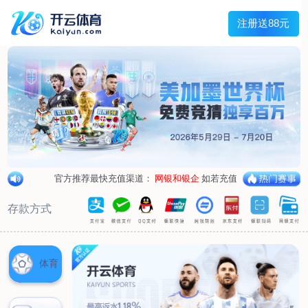
首页
关于我们
企业概况
荣誉资质
合作伙伴
产品中心
烤箱纸
蜡纸
防油纸
蛋糕杯纸
糖果包装纸
汉堡包装纸
蒸笼纸
包肉纸
吸油纸
新闻展示
公司新闻
行业资讯