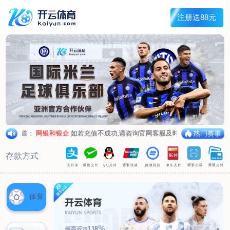
首页
关于我们
企业概况
荣誉资质
合作伙伴
产品中心
烤箱纸
蜡纸
防油纸
蛋糕杯纸
糖果包装纸
汉堡包装纸
蒸笼纸
包肉纸
吸油纸
新闻展示
公司新闻
行业资讯