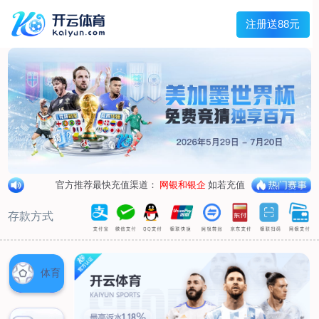
首页
关于我们
企业概况
荣誉资质
合作伙伴
产品中心
烤箱纸
蜡纸
防油纸
蛋糕杯纸
糖果包装纸
汉堡包装纸
蒸笼纸
包肉纸
吸油纸
新闻展示
公司新闻
行业资讯